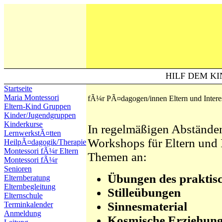
HILF DEM KI
Startseite
Maria Montessori
fÃ¼r PÃ¤dagogen/innen Eltern und Interes
Eltern-Kind Gruppen
Kinder/Jugendgruppen
Kinderkurse
In regelmäßigen Abständen
LernwerkstÃ¤tten
Workshops für Eltern und I
HeilpÃ¤dagogik/Therapie
Montessori fÃ¼r Eltern
Themen an:
Montessori fÃ¼r
Senioren
Übungen des praktis
Elternberatung
Elternbegleitung
Stilleübungen
Elternschule
Sinnesmaterial
Terminkalender
Anmeldung
Kosmische Erziehun