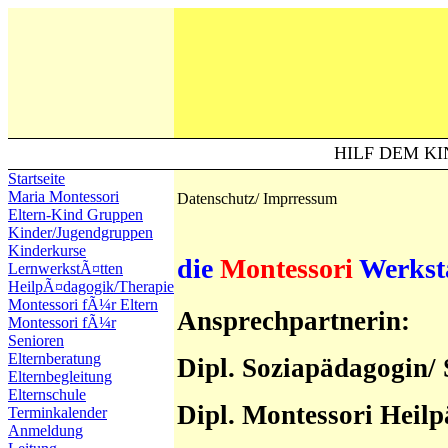
HILF DEM KI
Startseite
Maria Montessori
Datenschutz/ Imprressum
Eltern-Kind Gruppen
Kinder/Jugendgruppen
Kinderkurse
die
Montessori
Werkst
LernwerkstÃ¤tten
HeilpÃ¤dagogik/Therapie
Montessori fÃ¼r Eltern
Ansprechpartnerin:
Montessori fÃ¼r
Senioren
Elternberatung
Dipl. Soziapädagogin/ 
Elternbegleitung
Elternschule
Dipl. Montessori Heil
Terminkalender
Anmeldung