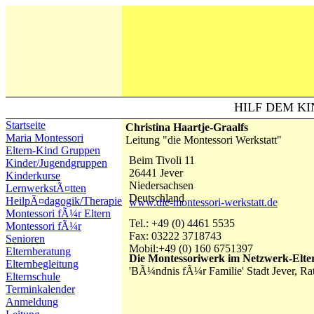
HILF DEM KI
Startseite
Christina Haartje-Graalfs
Maria Montessori
Leitung "die Montessori Werkstatt"
Eltern-Kind Gruppen
Beim Tivoli 11
Kinder/Jugendgruppen
26441 Jever
Kinderkurse
Niedersachsen
LernwerkstÃ¤tten
Deutschland
HeilpÃ¤dagogik/Therapie
www.die-montessori-werkstatt.de
Montessori fÃ¼r Eltern
Tel.: +49 (0) 4461 5535
Montessori fÃ¼r
Fax: 03222 3718743
Senioren
Mobil:+49 (0) 160 6751397
Elternberatung
Die Montessoriwerk im Netzwerk-Elte
Elternbegleitung
'BÃ¼ndnis fÃ¼r Familie' Stadt Jever, Ra
Elternschule
Terminkalender
Anmeldung