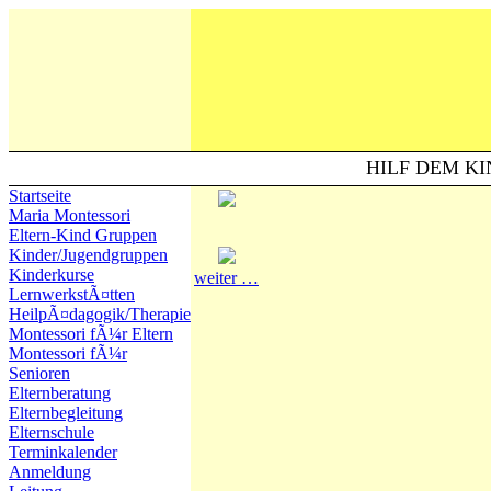
HILF DEM KI
Startseite
Maria Montessori
Eltern-Kind Gruppen
Kinder/Jugendgruppen
Kinderkurse
weiter …
LernwerkstÃ¤tten
HeilpÃ¤dagogik/Therapie
Montessori fÃ¼r Eltern
Montessori fÃ¼r
Senioren
Elternberatung
Elternbegleitung
Elternschule
Terminkalender
Anmeldung