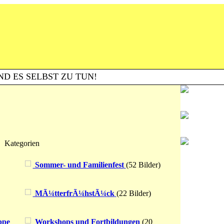
ND ES SELBST ZU TUN!
Kategorien
Sommer- und Familienfest
(52 Bilder)
MÃ¼tterfrÃ¼hstÃ¼ck
(22 Bilder)
ppe
Workshops und Fortbildungen
(20