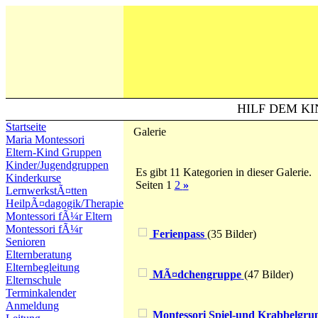
HILF DEM KI
Startseite
Galerie
Maria Montessori
Eltern-Kind Gruppen
Kinder/Jugendgruppen
Es gibt 11 Kategorien in dieser Galerie.
Kinderkurse
Seiten 1
2
»
LernwerkstÃ¤tten
HeilpÃ¤dagogik/Therapie
Montessori fÃ¼r Eltern
Montessori fÃ¼r
Ferienpass
(35 Bilder)
Senioren
Elternberatung
Elternbegleitung
MÃ¤dchengruppe
(47 Bilder)
Elternschule
Terminkalender
Anmeldung
Montessori Spiel-und Krabbelgru